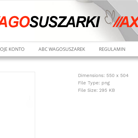
OJE KONTO
ABC WAGOSUSZAREK
REGULAMIN
Dimensions:
550 x 504
File Type:
png
File Size:
295 KB