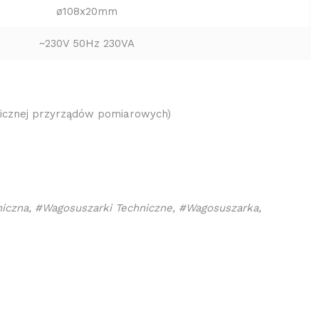
ø108x20mm
~230V 50Hz 230VA
gicznej przyrządów pomiarowych)
iczna, #Wagosuszarki Techniczne, #Wagosuszarka,