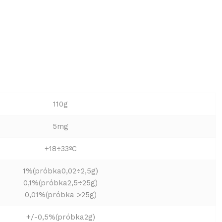
110g
5mg
+18÷33ºC
1%(próbka0,02÷2,5g)
0,1%(próbka2,5÷25g)
0,01%(próbka >25g)
+/-0,5%(próbka2g)