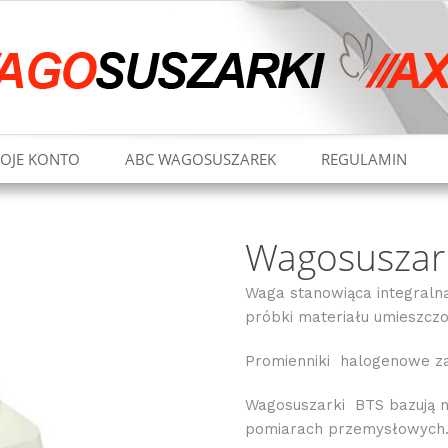
OJE KONTO
ABC WAGOSUSZAREK
REGULAMIN
Wagosuszar
Waga stanowiąca integraln
próbki materiału umieszcz
Promienniki halogenowe za
Wagosuszarki BTS bazują n
pomiarach przemysłowych