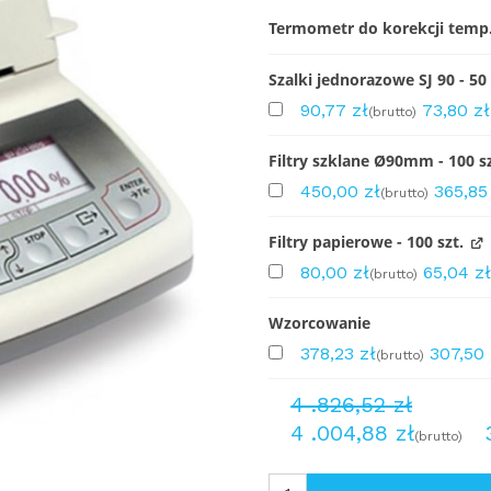
Termometr do korekcji temp
Szalki jednorazowe SJ 90 - 50 
90,77
zł
73,80
zł
(brutto)
Filtry szklane Ø90mm - 100 sz
450,00
zł
365,8
(brutto)
Filtry papierowe - 100 szt.
80,00
zł
65,04
z
(brutto)
Wzorcowanie
378,23
zł
307,50
(brutto)
4 .826,52
zł
4 .004,88
zł
(brutto)