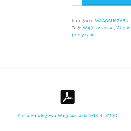
ilość
Wagosuszarka
AXIS
Kategoria:
WAGOSUSZARKI
BTS110D
Tagi:
Wagosuszarka
,
Wagosu
precyzyjne
Karta katalogowa Wagosuszarki AXIS BTS110D