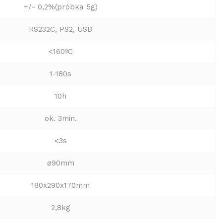
+/- 0,2%(próbka 5g)
RS232C, PS2, USB
<160ºC
1-180s
10h
ok. 3min.
<3s
ø90mm
180x290x170mm
2,8kg